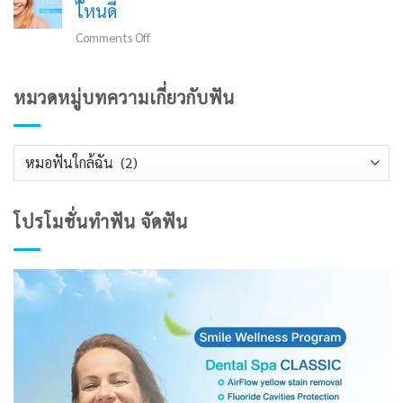
บ้าง?
ไหนดี
ฟิล์ม
ที่ไหน
และ
ดี?
on
Comments Off
แบบ
ขั้น
สูง
พิมพ์
ตอน
วัย
ฟัน
หมวดหมู่บทความเกี่ยวกับฟัน
ราคา
จัด
ทำฟัน
ฟัน
สาเหตุ
ได้
หมวด
ที่
หรือ
ควร
หมู่
ไม่?
ถอน
จัด
บทความ
โปรโมชั่นทำฟัน จัดฟัน
มี
ฟัน
เกี่ยว
อะไร
ตอน
กับ
บ้าง
แก่
ฟัน
แบบ
ไหน
ดี