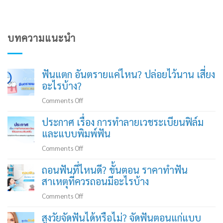
บทความแนะนำ
ฟันแตก อันตรายแค่ไหน? ปล่อยไว้นาน เสี่ยง
อะไรบ้าง?
on
Comments Off
ฟัน
ประกาศ เรื่อง การทำลายเวชระเบียนฟิล์ม
แตก
และแบบพิมพ์ฟัน
อันตราย
แค่
on
Comments Off
ไหน?
ประกาศ
ถอนฟันที่ไหนดี? ขั้นตอน ราคาทำฟัน
ปล่อย
เรื่อง
สาเหตุที่ควรถอนมีอะไรบ้าง
ไว้
การ
นาน
ทำลาย
on
Comments Off
เสี่ยง
เวช
ถอน
อะไร
สูงวัยจัดฟันได้หรือไม่? จัดฟันตอนแก่แบบ
ระเบียน
ฟัน