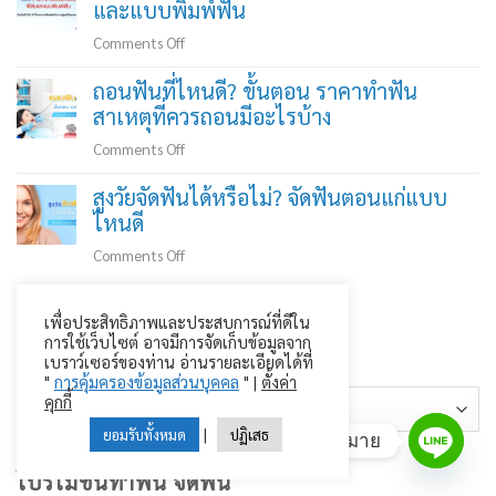
และแบบพิมพ์ฟัน
อันตราย
แค่
on
Comments Off
ไหน?
ประกาศ
ถอนฟันที่ไหนดี? ขั้นตอน ราคาทำฟัน
ปล่อย
เรื่อง
สาเหตุที่ควรถอนมีอะไรบ้าง
ไว้
การ
นาน
ทำลาย
on
Comments Off
เสี่ยง
เวช
ถอน
อะไร
สูงวัยจัดฟันได้หรือไม่? จัดฟันตอนแก่แบบ
ระเบียน
ฟัน
บ้าง?
ไหนดี
ฟิล์ม
ที่ไหน
และ
ดี?
on
Comments Off
แบบ
ขั้น
สูง
พิมพ์
ตอน
วัย
ฟัน
เพื่อประสิทธิภาพและประสบการณ์ที่ดีใน
หมวดหมู่บทความเกี่ยวกับฟัน
ราคา
จัด
การใช้เว็บไซต์ อาจมีการจัดเก็บข้อมูลจาก
ทำฟัน
ฟัน
เบราว์เซอร์ของท่าน อ่านรายละเอียดได้ที่
สาเหตุ
ได้
"
การคุ้มครองข้อมูลส่วนบุคคล
" |
ตั้งค่า
หมวด
คุกกี้
ที่
หรือ
ควร
หมู่
ไม่?
|
ยอมรับทั้งหมด
ปฏิเสธ
สอบถาม | นัดหมาย
ถอน
จัด
บทความ
โปรโมชั่นทำฟัน จัดฟัน
มี
ฟัน