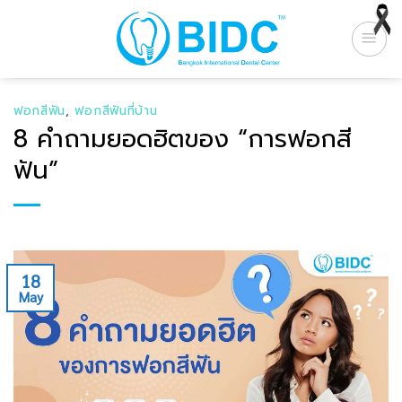
Skip
to
content
ฟอกสีฟัน
,
ฟอกสีฟันที่บ้าน
8 คำถามยอดฮิตของ “การฟอกสี
ฟัน”
18
May