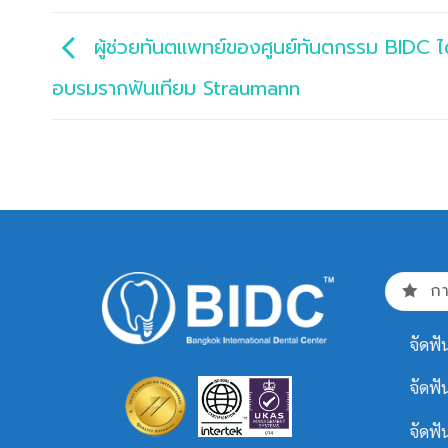
ผู้ช่วยทันตแพทย์ของศูนย์ทันตกรรม BIDC ได้
อบรมรากฟันเทียม Straumann
กา
จัดฟั
จัดฟั
จัดฟ