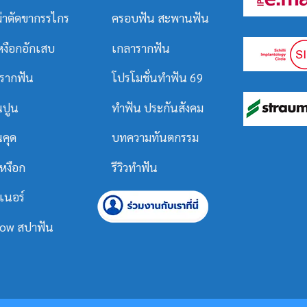
ผ่าตัดขากรรไกร
ครอบฟัน
สะพานฟัน
หงือกอักเสบ
เกลารากฟัน
ารากฟัน
โปรโมชั่นทำฟัน 69
นปูน
ทำฟัน ประกันสังคม
นคุด
บทความทันตกรรม
หงือก
รีวิวทำฟัน
เนอร์
Flow สปาฟัน