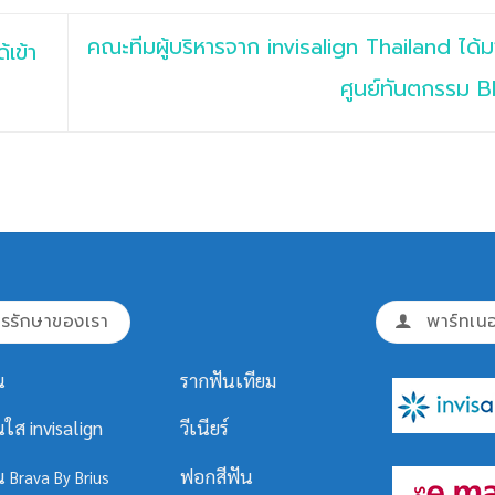
คณะทีมผู้บริหารจาก invisalign Thailand ได้ม
เข้า
ศูนย์ทันตกรรม 
รรักษาของเรา
พาร์ทเนอ
น
รากฟันเทียม
นใส invisalign
วีเนียร์
ัน
ฟอกสีฟัน
Brava By Brius