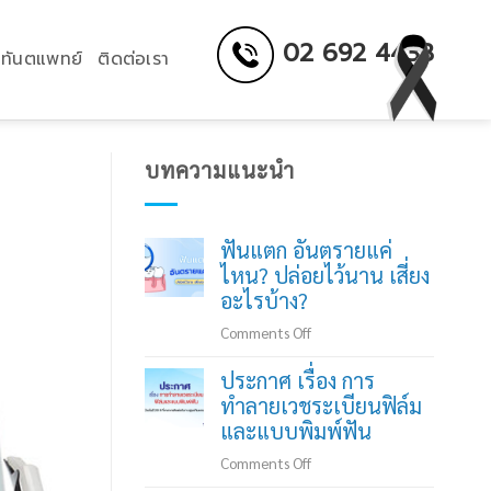
02 692 4433
ทันตแพทย์
ติดต่อเรา
บทความแนะนำ
ฟันแตก อันตรายแค่
ไหน? ปล่อยไว้นาน เสี่ยง
อะไรบ้าง?
on
Comments Off
ฟัน
ประกาศ เรื่อง การ
แตก
ทำลายเวชระเบียนฟิล์ม
อันตราย
และแบบพิมพ์ฟัน
แค่
ไหน?
on
Comments Off
ปล่อย
ประกาศ