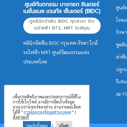
ศูนย์ทันตกรรม บางกอก อินเตอร์
ศูนย์
เนชั่นแนล เดนทัล เซ็นเตอร์ (BIDC)
โรคเ
ดูคลินิกทำฟัน BIDC ทุกสาขา ติด
รถไฟฟ้า BTS, MRT ใกล้คุณ
รักษ
คลินิกจัดฟัน BIDC กรุงเทพ-รัชดา ใกล้
ขูดหิ
รถไฟฟ้า MRT ศูนย์วัฒนธรรมแห่ง
ผ่าฟั
ประเทศไทย
ปลูกเ
รีเทน
Air 
เพื่อประสิทธิภาพและประสบการณ์ที่ดีใน
การใช้เว็บไซต์ อาจมีการจัดเก็บข้อมูล
จากเบราว์เซอร์ของท่าน อ่านรายละเอียด
ได้ที่ "
การคุ้มครองข้อมูลส่วนบุคคล
" |
ตั้งค่าคุกกี้
|
ยอมรับทั้งหมด
ปฏิเสธ