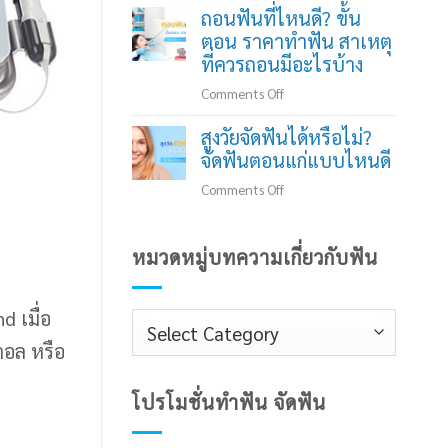
ถอนฟันที่ไหนดี? ขั้น
ไว้
เรื่อง
ตอน ราคาทำฟัน สาเหตุ
นาน
การ
ที่ควรถอนมีอะไรบ้าง
เสี่ยง
ทำลาย
อะไร
เวช
on
Comments Off
บ้าง?
ระเบียน
ถอน
สูงวัยจัดฟันได้หรือไม่?
ฟิล์ม
ฟัน
จัดฟันตอนแก่แบบไหนดี
และ
ที่ไหน
แบบ
ดี?
on
Comments Off
พิมพ์
ขั้น
สูง
ฟัน
ตอน
วัย
หมวดหมู่บทความเกี่ยวกับฟัน
ราคา
จัด
ทำฟัน
ฟัน
สาเหตุ
ได้
 เมื่อ
หมวด
ที่
หรือ
ควร
หมู่
ตอล หรือ
ไม่?
ถอน
จัด
บทความ
มี
ฟัน
โปรโมชั่นทำฟัน จัดฟัน
เกี่ยว
อะไร
ตอน
กับ
บ้าง
แก่