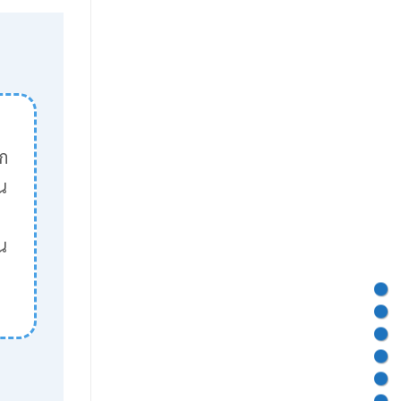
ูก
น
น