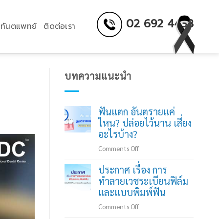
02 692 4433
ทันตแพทย์
ติดต่อเรา
บทความแนะนำ
ฟันแตก อันตรายแค่
ไหน? ปล่อยไว้นาน เสี่ยง
อะไรบ้าง?
on
Comments Off
ฟัน
ประกาศ เรื่อง การ
แตก
ทำลายเวชระเบียนฟิล์ม
อันตราย
และแบบพิมพ์ฟัน
แค่
ไหน?
on
Comments Off
ปล่อย
ประกาศ