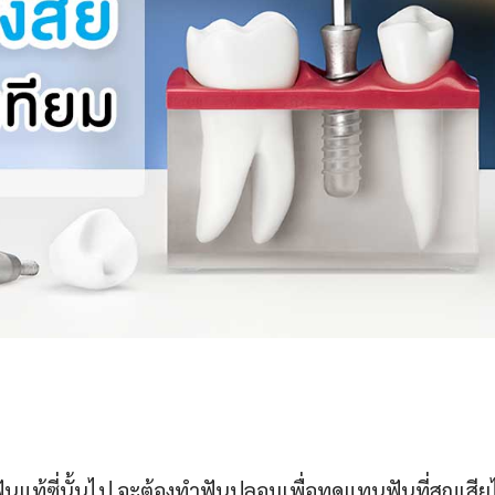
นแท้ซี่นั้นไป จะต้องทำฟันปลอมเพื่อทดแทนฟันที่สูญเสียไ