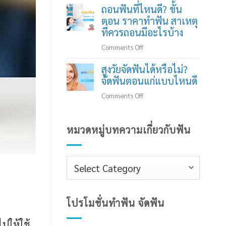
ถอนฟันที่ไหนดี? ขั้น
ไว้
เรื่อง
ตอน ราคาทำฟัน สาเหตุ
นาน
การ
ที่ควรถอนมีอะไรบ้าง
เสี่ยง
ทำลาย
อะไร
เวช
on
Comments Off
บ้าง?
ระเบียน
ถอน
สูงวัยจัดฟันได้หรือไม่?
ฟิล์ม
ฟัน
จัดฟันตอนแก่แบบไหนดี
และ
ที่ไหน
แบบ
ดี?
on
Comments Off
พิมพ์
ขั้น
สูง
ฟัน
ตอน
วัย
หมวดหมู่บทความเกี่ยวกับฟัน
ราคา
จัด
ทำฟัน
ฟัน
สาเหตุ
ได้
หมวด
ที่
หรือ
ควร
หมู่
ไม่?
ถอน
จัด
บทความ
มี
ฟัน
โปรโมชั่นทำฟัน จัดฟัน
เกี่ยว
อะไร
ตอน
กับ
บ้าง
ปให้ใช้
แก่