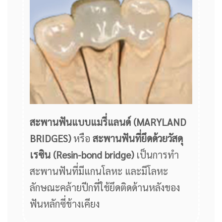
สะพานฟันแบบแมรี่แลนด์ (MARYLAND
BRIDGES)
หรือ
สะพานฟันที่ยึดด้วยวัสดุ
เรซิน (Resin-bond bridge)
เป็นการทำ
สะพานฟันที่มีแกนโลหะ และมีโลหะ
ลักษณะคล้ายปีกที่ใช้ยึดติดด้านหลังของ
ฟันหลักซี่ข้างเคียง