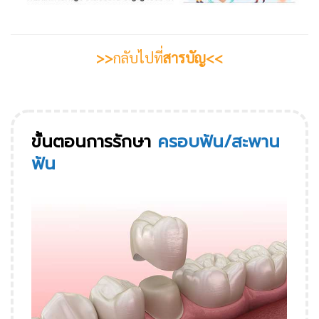
>>
กลับไปที่
สารบัญ
<<
ขั้นตอนการรักษา
ครอบฟัน/สะพาน
ฟัน