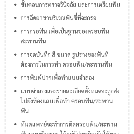
ขั้นตอนการตรวจวินิจฉัย และการเตรียมฟัน​
การฉีดยาชาบริเวณฟันซี่ที่จะกรอ​
การกรอฟัน เพื่อเป็นฐานของครอบฟัน
สะพานฟัน
การจดบันทึก สี ขนาด รูปร่างของฟันที่
ต้องการในการทำ ครอบฟัน/สะพานฟัน​
การพิมพ์ปากเพื่อทำแบบจำลอง​
แบบจำลองและรายละเอียดทั้งหมดจะถูกส่ง
ไปยังห้องแลบเพื่อทำ ครอบฟัน/สะพาน
ฟัน​
ทันตแพทย์จะทำการติดครอบฟัน/สะพาน
ฟันแบบชั่วคราว ให้แก่ผู้ป่วยสำหรับใช้งาน