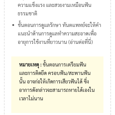
ความแข็งแรง และสวยงามเหมือนฟัน
ธรรมชาติ
ขั้นตอนการดูแลรักษา ทันตแพทย์จะให้คำ
แนะนำด้านการดูแลทำความสะอาดเพื่อ
อายุการใช้งานที่ยาวนาน​ (อ่านต่อที่นี่)
หมายเหตุ :
ขั้นตอนการเตรียมฟัน
และการติดยึด ครอบฟัน/สะพานฟัน
นั้น อาจก่อให้เกิดการเสียวฟันได้ ซึ่ง
อาการดังกล่าวจะสามารถหายได้เองใน
เวลาไม่นาน