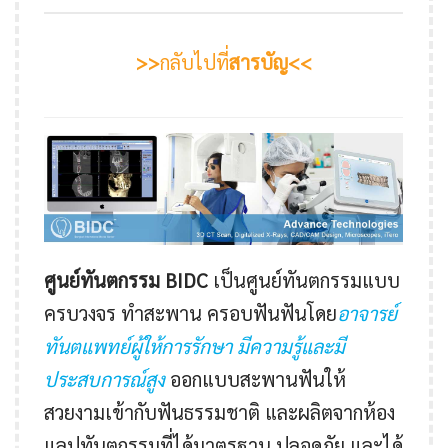
>>
กลับไปที่
สารบัญ
<<
ศูนย์ทันตกรรม BIDC
เป็นศูนย์ทันตกรรมแบบ
ครบวงจร ทำสะพาน ครอบฟันฟันโดย
อาจารย์
ทันตแพทย์ผู้ให้การรักษา มีความรู้และมี
ประสบการณ์สูง
ออกแบบสะพานฟันให้
สวยงามเข้ากับฟันธรรมชาติ และผลิตจากห้อง
แลปทันตกรรมที่ได้มาตรฐาน ปลอดภัย และได้