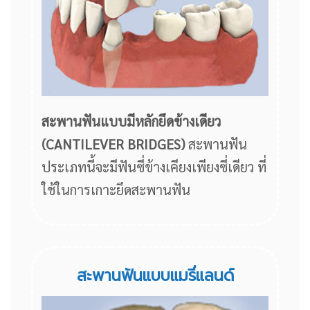
สะพานฟันแบบมีหลักยึดข้างเดียว
(CANTILEVER BRIDGES)
สะพานฟัน
ประเภทนี้จะมีฟันซี่ข้างเคียงเพียงซี่เดียว ที่
ใช้ในการเกาะยึดสะพานฟัน
สะพานฟันแบบแมรี่แลนด์