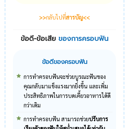
>>
กลับไปที่
สารบัญ
<<
ข้อดี-ข้อเสีย
ของการครอบฟัน
ข้อดีของครอบฟัน
การทำครอบฟันจะช่วยบูรณะฟันของ
คุณกลับมาแข็งแรงมากยิ่งขึ้น และเพิ่ม
ประสิทธิภาพในการบดเคี้ยวอาหารได้ดี
กว่าเดิม
การทำครอบฟัน สามารถช่วย
ปรับการ
เรียงตัวของฟันให้สม่ำเสมอได้เท่ากับ