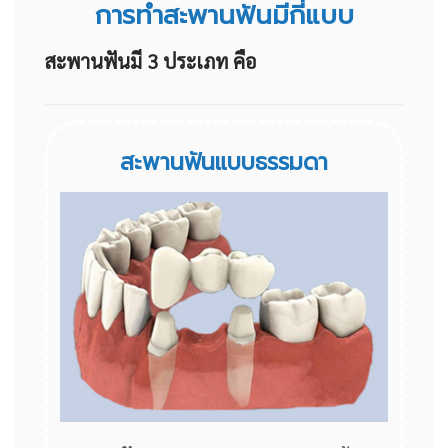
การทำสะพานฟันมีกี่แบบ
สะพานฟันมี 3 ประเภท คือ
สะพานฟันแบบธรรมดา