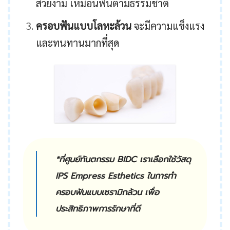
สวยงาม เหมือนฟันตามธรรมชาติ
ครอบฟันแบบโลหะล้วน
จะมีความแข็งแรง
และทนทานมากที่สุด
*ที่ศูนย์ทันตกรรม BIDC เราเลือกใช้วัสดุ
IPS Empress Esthetics ในการทำ
ครอบฟันแบบเซรามิกล้วน เพื่อ
ประสิทธิภาพการรักษาที่ดี