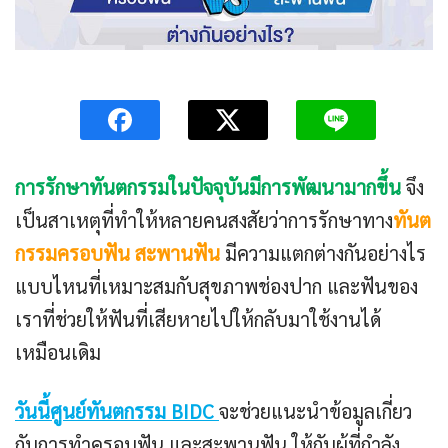
การรักษาทันตกรรมในปัจจุบันมีการพัฒนามากขึ้น
จึง
เป็นสาเหตุที่ทำให้หลายคนสงสัยว่าการรักษาทาง
ทันต
กรรมครอบฟัน สะพานฟัน
มีความแตกต่างกันอย่างไร
แบบไหนที่เหมาะสมกับสุขภาพช่องปาก และฟันของ
เราที่ช่วยให้ฟันที่เสียหายไปให้กลับมาใช้งานได้
เหมือนเดิม
วันนี้ศูนย์ทันตกรรม BIDC
จะช่วยแนะนำข้อมูลเกี่ยว
กับการทำครอบฟัน และสะพานฟัน ให้กับผู้ที่กำลัง