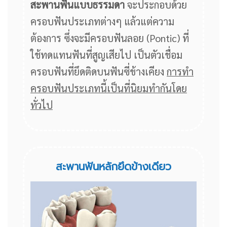
สะพานฟันแบบธรรมดา
จะประกอบด้วย
ครอบฟันประเภทต่างๆ แล้วแต่ความ
ต้องการ ซึ่งจะมีครอบฟันลอย (Pontic) ที่
ใช้ทดแทนฟันที่สูญเสียไป เป็นตัวเชื่อม
ครอบฟันที่ยึดติดบนฟันซี่ข้างเคียง
การทำ
ครอบฟันประเภทนี้เป็นที่นิยมทำกันโดย
ทั่วไป
สะพานฟันหลักยึดข้างเดียว