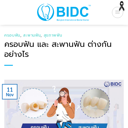
Skip
to
content
ครอบฟัน
,
สะพานฟัน
,
สุขภาพฟัน
ครอบฟัน และ สะพานฟัน ต่างกัน
อย่างไร
11
Nov