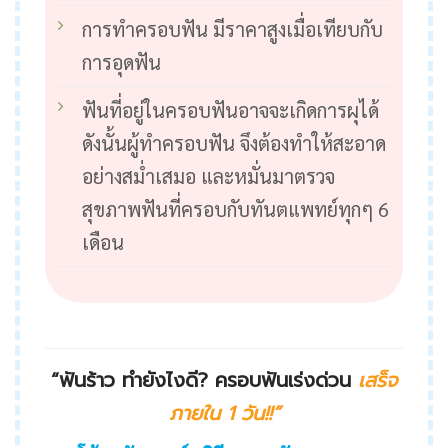
การทำครอบฟัน มีราคาสูงเมื่อเทียบกับ
การอุดฟัน
ฟันที่อยู่ในครอบฟันอาจจะเกิดการผุได้
ดังนั้นผู้ทำครอบฟัน จึงต้องทำให้สะอาด
อย่างสม่ำเสมอ และหมั่นมาตรวจ
สุขภาพฟันที่ครอบกับทันตแพทย์ทุกๆ 6
เดือน
“ฟันร้าว ทำยังไงดี? ครอบฟันเร่งด่วน
เสร็จ
ภายใน 1 วัน!!”