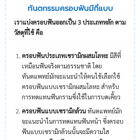
ทันตกรรมครอบฟันมีกี่แบบ
เราแบ่งครอบฟันออกเป็น 3 ประเภทหลัก ตาม
วัสดุที่ใช้ คือ
ครอบฟันประเภทเซรามิกผสมโลหะ
มีสีที่
เหมือนฟันจริงตามธรรมชาติ โดย
ทันตแพทย์มักจะแนะนำให้คนไข้เลือกใช้
ครอบฟันแบบเซรามิกผสมโลหะ สำหรับ
การทดแทนฟันกรามซึ่งใช้ในการบดเคี้ยว
ครอบฟันแบบเซรามิกล้วน
ทันตแพทย์มัก
จะแนะนำในการทดแทนฟันหน้า ซึ่งครอบ
ฟันแบบเซรามิกล้วนนั้นจะมีความใส