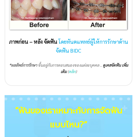
ภาพก่อน – หลัง จัดฟัน
โดยทันตแพทย์ผู้ให้การรักษาด้าน
จัดฟัน BIDC
*ผลลัพธ์การรักษา
ขึ้นอยู่กับการตอบสนองของแต่ละบุคคล ..
ดูเคสจัดฟัน เพิ่ม
เติม
(
คลิก
)
“ฟันของเราเหมาะกับการจัดฟัน
แบบไหน?
“