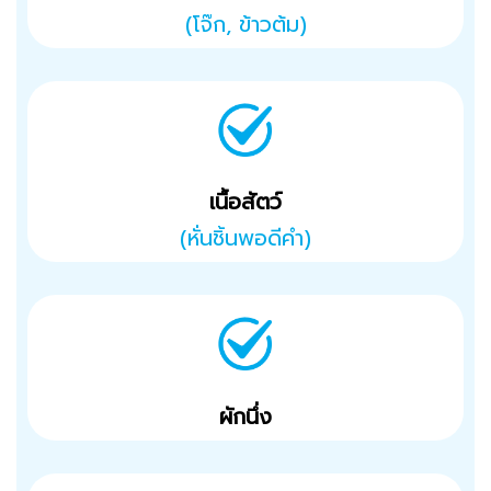
(โจ๊ก, ข้าวต้ม)
เนื้อสัตว์
(หั่นชิ้นพอดีคำ)
ผักนึ่ง