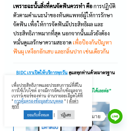
เพราะฉะนั้นสิ่งที่คนจัดฟันควรทำ คือ
การปฏิบัติ
ตัวตามคำแนะนำของทันตแพทย์ผู้ให้การรักษา
จัดฟัน เพื่อให้การจัดฟันมีประสิทธิผล และ
ประสิทธิภาพมากที่สุด นอกจากนั้นแล้วยังต้อง
หมั่นดูแลรักษาความสะอาด
เพื่อป้องกันปัญหา
ฟันผุ เหงือกอักเสบ และกลิ่นปาก เช่นเดียวกัน
BIDC เราเปิดให้บริการทุกวัน
ดูแลทุกท่านด้วยมาตรฐาน
ความปลอดภัยระดับสูง
เพื่อประสิทธิภาพและประสบการณ์ที่ดีใน
“ปรึกษาปัญหาเรื่องฟัน
แอดไลน์คลินิกไว้ได้เลยค่ะ”
การใช้เว็บไซต์ อาจมีการจัดเก็บข้อมูลจาก
เบราว์เซอร์ของท่าน อ่านรายละเอียดได้ที่
"
การคุ้มครองข้อมูลส่วนบุคคล
" |
ตั้งค่า
คุกกี้
|
ยอมรับทั้งหมด
ปฏิเสธ
สอบถาม | นัดหมาย